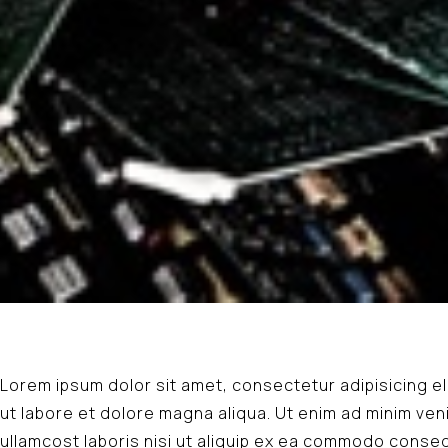
Lorem ipsum dolor sit amet, consectetur adipisicing e
ut labore et dolore magna aliqua. Ut enim ad minim ven
ullamcost laboris nisi ut aliquip ex ea commodo consequ