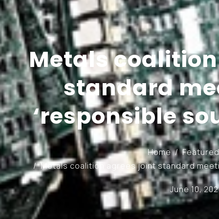
Metals coalition
standard me
‘responsible sou
Home
Feature
Metals coalition agrees joint standard meet
June 10, 20