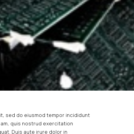
lit, sed do eiusmod tempor incididunt
iam, quis nostrud exercitation
at. Duis aute irure dolor in