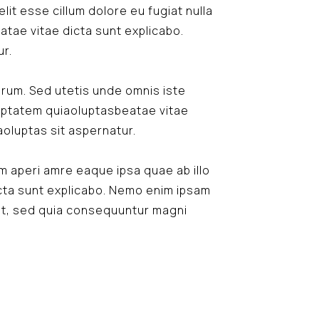
lit esse cillum dolore eu fugiat nulla
atae vitae dicta sunt explicabo.
r.
borum. Sed utetis unde omnis iste
uptatem quiaoluptasbeatae vitae
oluptas sit aspernatur.
 aperi amre eaque ipsa quae ab illo
icta sunt explicabo. Nemo enim ipsam
git, sed quia consequuntur magni