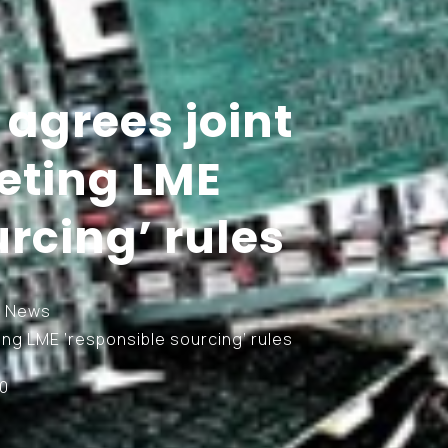
 agrees joint
eting LME
rcing’ rules
d News
ing LME ‘responsible sourcing’ rules
20